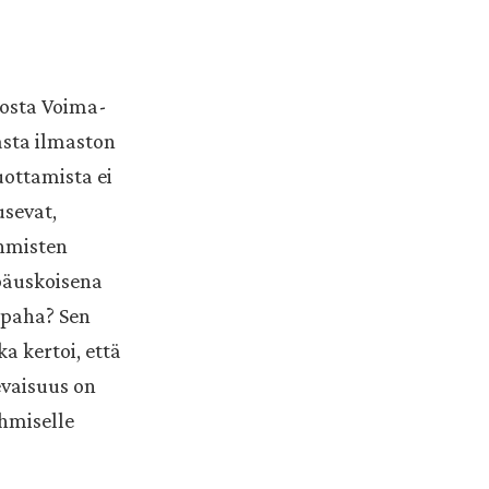
tosta Voima-
asta ilmaston
uottamista ei
usevat,
ihmisten
päuskoisena
n paha? Sen
ka kertoi, että
levaisuus on
hmiselle