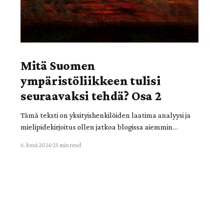
Mitä Suomen
ympäristöliikkeen tulisi
seuraavaksi tehdä? Osa 2
Tämä teksti on yksityishenkilöiden laatima analyysi ja
mielipidekirjoitus ollen jatkoa blogissa aiemmin
julkaistuille Lusto-tiedonjalkautusprojektin
6. kesä 2026
25 min read
julkaisuille. Kirjoitus ehdotuksineen ei väitä
edustavansa Elokapinan kollektiivista kantaa. Lue
ensin osa 1. Luku 3. Millaisen teorian yhteiskunnallisen
muodonmuutoksen tuottamisesta siis tarvitsemme?
Aiemmin mainitut Rodrigues ja Eden esittävät, että
toimiakseen toisiaan täydentäen ja vastatakseen