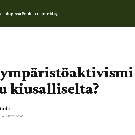
se blogissa
Publish in our blog
 ympäristöaktivismi
 kiusalliselta?
inilä
0
•
2 min read