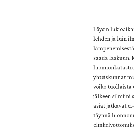
Löysin lukioaika
lehden ja luin 
lämpenemisestä, 
saada laskuun. M
luonnonkatastrof
yhteiskunnat mu
voiko tuollaista
jälkeen silmiini 
asiat jatkavat ei
täynnä luonnonm
elinkelvottomiks