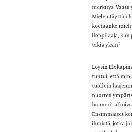
merkitys. Vaatii 
Mielen täyttää he
koetaanko mielip
ilonpilaaja, kun
takia yksin?
Löysin Elokapina
tuntui, että min
tuolloin laajemm
nuorten ympäris
bannerit alkoiva
Ensimmäiset kerr
ihmistä, jotka ja