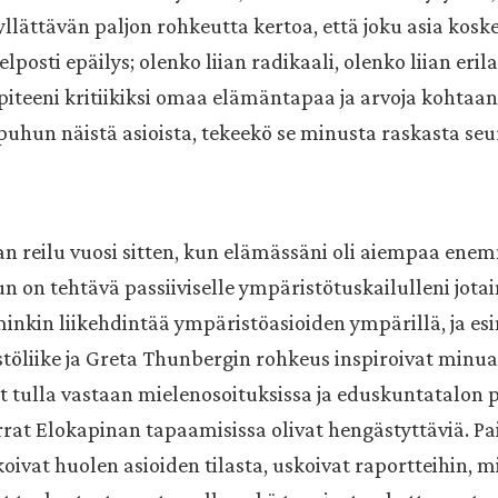
yllättävän paljon rohkeutta kertoa, että joku asia koske
lposti epäilys; olenko liian radikaali, olenko liian eri
iteeni kritiikiksi omaa elämäntapaa ja arvoja kohtaan
 puhun näistä asioista, tekeekö se minusta raskasta seu
n reilu vuosi sitten, kun elämässäni oli aiempaa ene
un on tehtävä passiiviselle ympäristötuskailulleni jotai
inkin liikehdintää ympäristöasioiden ympärillä, ja es
töliike ja Greta Thunbergin rohkeus inspiroivat minua
t tulla vastaan mielenosoituksissa ja eduskuntatalon p
at Elokapinan tapaamisissa olivat hengästyttäviä. Pa
koivat huolen asioiden tilasta, uskoivat raportteihin, mi