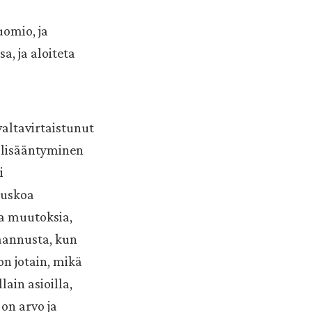
uomio, ja
a, ja aloiteta
valtavirtaistunut
n lisääntyminen
i
 uskoa
ia muutoksia,
saannusta, kun
on jotain, mikä
ain asioilla,
on arvo ja