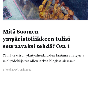
Mitä Suomen
ympäristöliikkeen tulisi
seuraavaksi tehdä? Osa 1
Tämä teksti on yksityishenkilöiden laatima analyysi ja
mielipidekirjoitus ollen jatkoa blogissa aiemmin
julkaistuille Lusto-tiedonjalkautusprojektin
6. kesä 2026
31 min read
julkaisuille. Kirjoitus ehdotuksineen ei väitä
edustavansa Elokapinan kollektiivista kantaa.
Johdanto nykyhetkeen Vuoden 2026 alkupuoliskolla
meiltä suomalaisessa ympäristöliikkeessä puuttuu
tarvittava liikevoima uusille laajoille läpimurroille
ilmasto- ja ympäristöpolitiikassa. Käynnissä ei ole