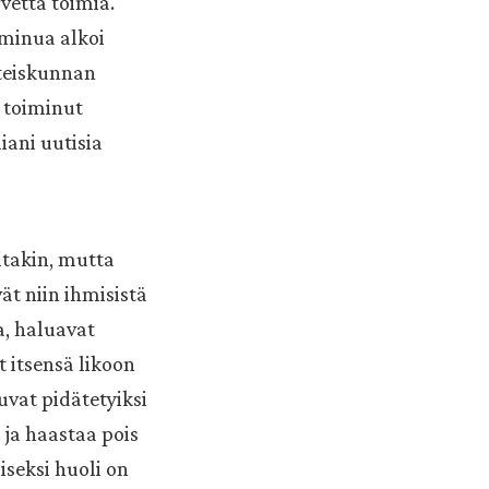
vetta toimia.
 minua alkoi
yhteiskunnan
n toiminut
iani uutisia
itakin, mutta
vät niin ihmisistä
a, haluavat
 itsensä likoon
uvat pidätetyiksi
 ja haastaa pois
iseksi huoli on