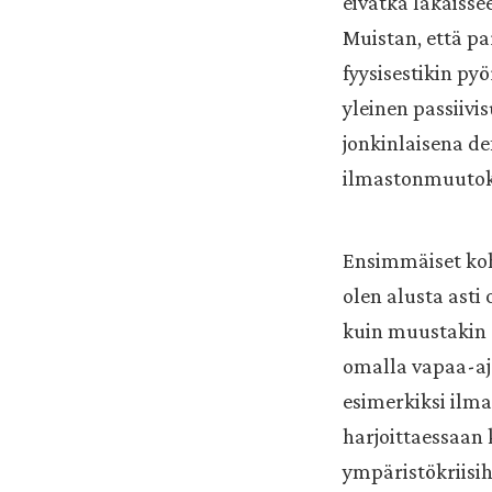
eivätkä lakaisse
Muistan, että pa
fyysisestikin pyö
yleinen passiivi
jonkinlaisena de
ilmastonmuutoks
Ensimmäiset koht
olen alusta asti 
kuin muustakin e
omalla vapaa-aj
esimerkiksi ilma
harjoittaessaan 
ympäristökriisih