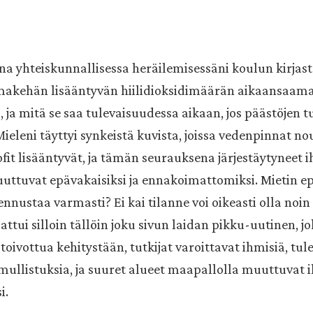
na yhteiskunnallisessa heräilemisessäni koulun kirjas
ilmakehän lisääntyvän hiilidioksidimäärän aikaansaam
ja mitä se saa tulevaisuudessa aikaan, jos päästöjen t
ieleni täyttyi synkeistä kuvista, joissa vedenpinnat no
it lisääntyvät, ja tämän seurauksena järjestäytyneet 
uttuvat epävakaisiksi ja ennakoimattomiksi. Mietin e
 ennustaa varmasti? Ei kai tilanne voi oikeasti olla noi
sattui silloin tällöin joku sivun laidan pikku-uutinen, jo
-toivottua kehitystään, tutkijat varoittavat ihmisiä, tu
ullistuksia, ja suuret alueet maapallolla muuttuvat i
i.