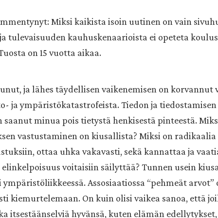
mmentynyt: Miksi kaikista isoin uutinen on vain sivuh
 ja tulevaisuuden kauhuskenaarioista ei opeteta kouluss
. Tuosta on 15 vuotta aikaa.
unut, ja lähes täydellisen vaikenemisen on korvannut 
to- ja ympäristökatastrofeista. Tiedon ja tiedostamise
n saanut minua pois tietystä henkisestä pinteestä. Miks
en vastustaminen on kiusallista? Miksi on radikaalia
nustuksiin, ottaa uhka vakavasti, sekä kannattaa ja vaat
 elinkelpoisuus voitaisiin säilyttää? Tunnen usein kiu
 ympäristöliikkeessä. Assosiaatiossa “pehmeät arvot” 
i kiemurtelemaan. On kuin olisi vaikea sanoa, että joill
ka itsestäänselviä hyvänsä, kuten elämän edellytykset, 