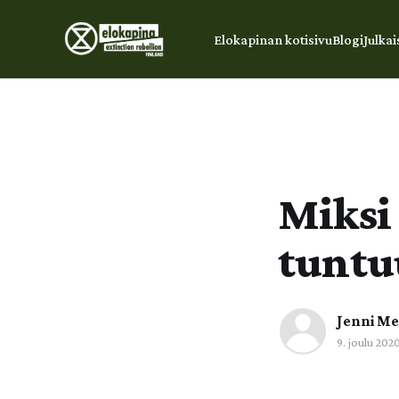
Elokapinan kotisivu
Blogi
Julkai
Miksi
tuntuu
Jenni Me
9. joulu 202