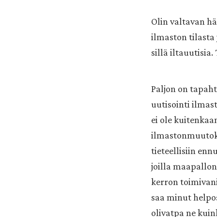
Olin valtavan hä
ilmaston tilasta
sillä iltauutisia
Paljon on tapaht
uutisointi ilmas
ei ole kuitenkaa
ilmastonmuutoks
tieteellisiin en
joilla maapallon
kerron toimivani
saa minut helpost
olivatpa ne kuin