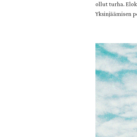
ollut turha. Elo
Yksinjäämisen pe