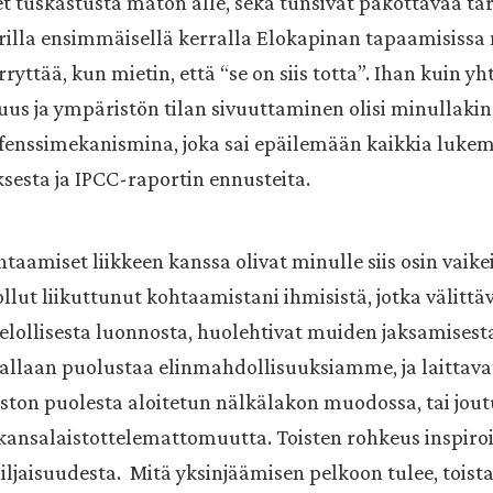
et tuskastusta maton alle, sekä tunsivat pakottavaa tar
rilla ensimmäisellä kerralla Elokapinan tapaamisissa
rryttää, kun mietin, että “se on siis totta”. Ihan kuin 
suus ja ympäristön tilan sivuuttaminen olisi minullaki
fenssimekanismina, joka sai epäilemään kaikkia lukem
esta ja IPCC-raportin ennusteita.
aamiset liikkeen kanssa olivat minulle siis osin vaike
ollut liikuttunut kohtaamistani ihmisistä, jotka välittä
lollisesta luonnosta, huolehtivat muiden jaksamisest
allaan puolustaa elinmahdollisuuksiamme, ja laittavat
ston puolesta aloitetun nälkälakon muodossa, tai jout
kansalaistottelemattomuutta. Toisten rohkeus inspiroi
iljaisuudesta. Mitä yksinjäämisen pelkoon tulee, toista