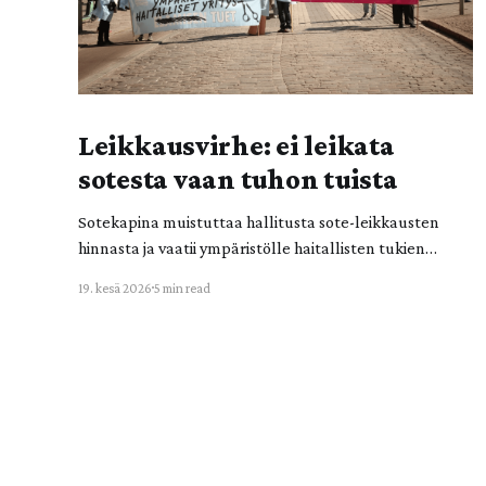
Leikkausvirhe: ei leikata
sotesta vaan tuhon tuista
Sotekapina muistuttaa hallitusta sote-leikkausten
hinnasta ja vaatii ympäristölle haitallisten tukien
poistoa. Sote-leikkaukset ovat valtiolle ja
19. kesä 2026
5 min read
ihmishengelle vaarallinen leikkausvirhe! Ympäristölle
haitallisista tuista leikkaaminen tulee nostaa valtion
budjettitarkasteluun. Sotekapinan viime vuoden
aktion jälkipyykki on myös demokratian ja
kansalaisvaikuttamisen kannalta keskeinen.
Sotekapina on Elokapinassa toimivien aktivistien
ryhmä, johon kuuluu laajasti eri sote-alojen osaajia.