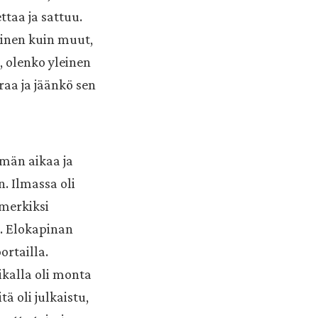
ttaa ja sattuu.
lainen kuin muut,
, olenko yleinen
raa ja jäänkö sen
mmän aikaa ja
n. Ilmassa oli
imerkiksi
. Elokapinan
ortailla.
ikalla oli monta
tä oli julkaistu,