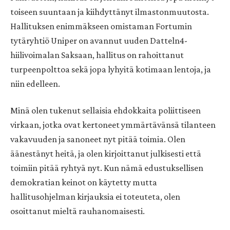
toiseen suuntaan ja kiihdyttänyt ilmastonmuutosta.
Hallituksen enimmäkseen omistaman Fortumin
tytäryhtiö Uniper on avannut uuden Datteln4-
hiilivoimalan Saksaan, hallitus on rahoittanut
turpeenpolttoa sekä jopa lyhyitä kotimaan lentoja, ja
niin edelleen.
Minä olen tukenut sellaisia ehdokkaita poliittiseen
virkaan, jotka ovat kertoneet ymmärtävänsä tilanteen
vakavuuden ja sanoneet nyt pitää toimia. Olen
äänestänyt heitä, ja olen kirjoittanut julkisesti että
toimiin pitää ryhtyä nyt. Kun nämä edustuksellisen
demokratian keinot on käytetty mutta
hallitusohjelman kirjauksia ei toteuteta, olen
osoittanut mieltä rauhanomaisesti.