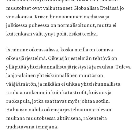
muutokset ovat vaikuttaneet Globaalissa Etelässä jo
vuosikausia. Kriisin huomioiminen mediassa ja
julkisessa puheessa on normalisoitunut, mutta ei
kuitenkaan välittynyt poliittisiksi teoiksi.
Istuimme oikeussalissa, koska meillä on toimiva
oikeusjärjestelmä. Oikeusjärjestelmän tehtävä on
ylläpitää yhteiskunnallista järjestystä ja rauhaa. Tuleva
laaja-alainen yhteiskunnallinen muutos on
vääjäämätön, ja mikään ei uhkaa yhteiskunnallista
rauhaa rankemmin kuin katastrofit, kuivuus ja
ruokapula, jotka saattavat myös johtaa sotiin.
Haluaisin nähdä oikeusjärjestelmämme olevan
mukana muutoksessa aktiivisena, rakenteita
uudistavana toimijana.