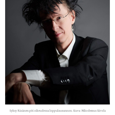
Syksy Räsänen piti oikeudessa loppulausunnon. Kuva: Nikodemus Siivola