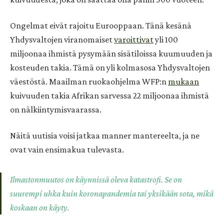
Ongelmat eivät rajoitu Eurooppaan. Tänä kesänä
Yhdysvaltojen viranomaiset
varoittivat
yli 100
miljoonaa ihmistä pysymään sisätiloissa kuumuuden ja
kosteuden takia. Tämä on yli kolmasosa Yhdysvaltojen
väestöstä. Maailman ruokaohjelma WFP:n
mukaan
kuivuuden takia Afrikan sarvessa 22 miljoonaa ihmistä
on nälkiintymisvaarassa.
Näitä uutisia voisi jatkaa manner mantereelta, ja ne
ovat vain ensimakua tulevasta.
Ilmastonmuutos on käynnissä oleva katastrofi. Se on
suurempi uhka kuin koronapandemia tai yksikään sota, mikä
koskaan on käyty.