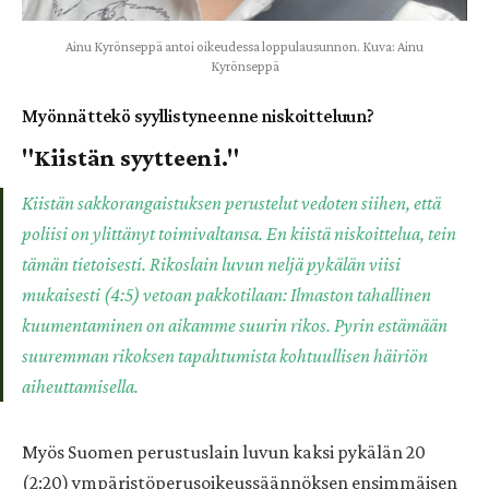
Ainu Kyrönseppä antoi oikeudessa loppulausunnon. Kuva: Ainu
Kyrönseppä
Myönnättekö syyllistyneenne niskoitteluun?
"Kiistän syytteeni."
Kiistän sakkorangaistuksen perustelut vedoten siihen, että
poliisi on ylittänyt toimivaltansa. En kiistä niskoittelua, tein
tämän tietoisesti. Rikoslain luvun neljä pykälän viisi
mukaisesti (4:5) vetoan pakkotilaan: Ilmaston tahallinen
kuumentaminen on aikamme suurin rikos. Pyrin estämään
suuremman rikoksen tapahtumista kohtuullisen häiriön
aiheuttamisella.
Myös Suomen perustuslain luvun kaksi pykälän 20
(2:20) ympäristöperusoikeussäännöksen ensimmäisen