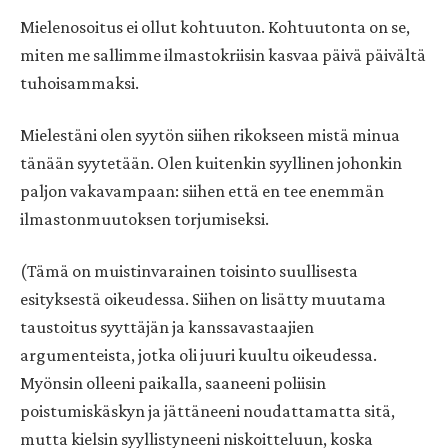
Mielenosoitus ei ollut kohtuuton. Kohtuutonta on se,
miten me sallimme ilmastokriisin kasvaa päivä päivältä
tuhoisammaksi.
Mielestäni olen syytön siihen rikokseen mistä minua
tänään syytetään. Olen kuitenkin syyllinen johonkin
paljon vakavampaan: siihen että en tee enemmän
ilmastonmuutoksen torjumiseksi.
(Tämä on muistinvarainen toisinto suullisesta
esityksestä oikeudessa. Siihen on lisätty muutama
taustoitus syyttäjän ja kanssavastaajien
argumenteista, jotka oli juuri kuultu oikeudessa.
Myönsin olleeni paikalla, saaneeni poliisin
poistumiskäskyn ja jättäneeni noudattamatta sitä,
mutta kielsin syyllistyneeni niskoitteluun, koska