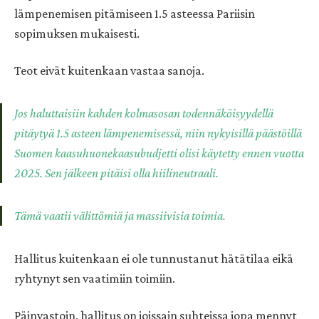
lämpenemisen pitämiseen 1.5 asteessa Pariisin
sopimuksen mukaisesti.
Teot eivät kuitenkaan vastaa sanoja.
Jos haluttaisiin kahden kolmasosan todennäköisyydellä
pitäytyä 1.5 asteen lämpenemisessä, niin nykyisillä päästöillä
Suomen kaasuhuonekaasubudjetti olisi käytetty ennen vuotta
2025. Sen jälkeen pitäisi olla hiilineutraali.
Tämä vaatii välittömiä ja massiivisia toimia.
Hallitus kuitenkaan ei ole tunnustanut hätätilaa eikä
ryhtynyt sen vaatimiin toimiin.
Päinvastoin, hallitus on joissain suhteissa jopa mennyt