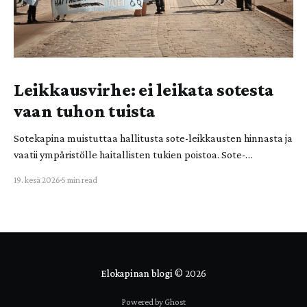
Leikkausvirhe: ei leikata sotesta
vaan tuhon tuista
Sotekapina muistuttaa hallitusta sote-leikkausten hinnasta ja
vaatii ympäristölle haitallisten tukien poistoa. Sote-
leikkaukset ovat valtiolle ja ihmishengelle vaarallinen
19. kesä 2026
5 min read
leikkausvirhe! Ympäristölle haitallisista tuista leikkaaminen
tulee nostaa valtion budjettitarkasteluun. Sotekapinan viime
vuoden aktion jälkipyykki on myös demokratian ja
kansalaisvaikuttamisen kannalta keskeinen. Sotekapina on
Elokapinassa toimivien aktivistien ryhmä, johon kuuluu
laajasti eri sote-alojen osaajia.
Elokapinan blogi
© 2026
Powered by Ghost