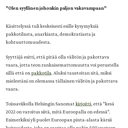
”Olen syyllinen johonkin paljon vakavampaan”
Käsittelyssä tuli keskeisesti esille kysymyksiä
pakkotilasta, anarkiasta, demokratiasta ja
kohtuuttomuudesta.
Syyttäjä esitti, että pitää olla välitön ja pakottava
vaara, jotta teon rankaisemattomuutta voi perustella
sillä että on
pakkotila
. Aluksi taustoitan sitä, miksi
mielestäni on olemassa tällainen välitön ja pakottava
vaara.
Toissaviikolla Helsingin Sanomat
kirjoitti
, että ”kesä
2022 on varoitus siitä, mitä Euroopalla on edessä”.
Esimerkiksi yli puolet Euroopan pinta-alasta kärsii
kuivuudesta, joka on saattaa olla pahin 500 vuoteen.