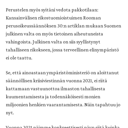
Perustelen myös syitäni vedota pakkotilaan:
Kansainvälisen rikostuomioistuimen Rooman
perusoikeussäännöksen 30:n artiklan mukaan Suomen
julkinen valta on myös tietoinen aiheutuneista
vahingoista. Julkinen valta on siis syyllistynyt
tahalliseen rikokseen, jossa terveellinen elinympäristö
ei ole taattu.
Se, että ainoastaan ympäristöministeriö on aloittanut
säännöllisen kriisiviestinnän vuonna 2021, ei riitä
kattamaan vastuunottoa ilmaston tahallisesta
kuumentamisesta ja todennäköisesti monien
miljoonien henkien vaarantamisesta. Näin tapahtuu jo
nyt.
Vuonna 2021 näimme konkreettisesti näyn siitä kuinka