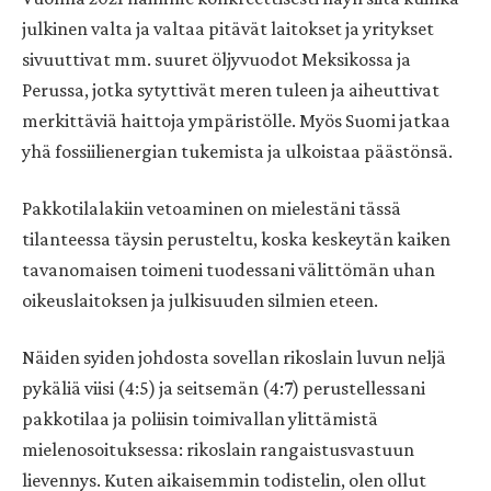
julkinen valta ja valtaa pitävät laitokset ja yritykset
sivuuttivat mm. suuret öljyvuodot Meksikossa ja
Perussa, jotka sytyttivät meren tuleen ja aiheuttivat
merkittäviä haittoja ympäristölle. Myös Suomi jatkaa
yhä fossiilienergian tukemista ja ulkoistaa päästönsä.
Pakkotilalakiin vetoaminen on mielestäni tässä
tilanteessa täysin perusteltu, koska keskeytän kaiken
tavanomaisen toimeni tuodessani välittömän uhan
oikeuslaitoksen ja julkisuuden silmien eteen.
Näiden syiden johdosta sovellan rikoslain luvun neljä
pykäliä viisi (4:5) ja seitsemän (4:7) perustellessani
pakkotilaa ja poliisin toimivallan ylittämistä
mielenosoituksessa: rikoslain rangaistusvastuun
lievennys. Kuten aikaisemmin todistelin, olen ollut