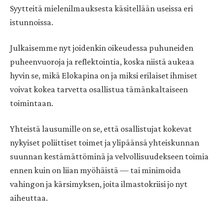
Syytteitä mielenilmauksesta käsitellään useissa eri
istunnoissa.
Julkaisemme nyt joidenkin oikeudessa puhuneiden
puheenvuoroja ja reflektointia, koska niistä aukeaa
hyvin se, mikä Elokapina on ja miksi erilaiset ihmiset
voivat kokea tarvetta osallistua tämänkaltaiseen
toimintaan.
Yhteistä lausumille on se, että osallistujat kokevat
nykyiset poliittiset toimet ja ylipäänsä yhteiskunnan
suunnan kestämättöminä ja velvollisuudekseen toimia
ennen kuin on liian myöhäistä — tai minimoida
vahingon ja kärsimyksen, joita ilmastokriisi jo nyt
aiheuttaa.