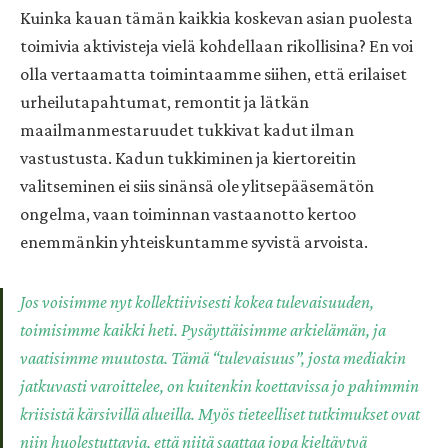
Kuinka kauan tämän kaikkia koskevan asian puolesta
toimivia aktivisteja vielä kohdellaan rikollisina? En voi
olla vertaamatta toimintaamme siihen, että erilaiset
urheilutapahtumat, remontit ja lätkän
maailmanmestaruudet tukkivat kadut ilman
vastustusta. Kadun tukkiminen ja kiertoreitin
valitseminen ei siis sinänsä ole ylitsepääsemätön
ongelma, vaan toiminnan vastaanotto kertoo
enemmänkin yhteiskuntamme syvistä arvoista.
Jos voisimme nyt kollektiivisesti kokea tulevaisuuden,
toimisimme kaikki heti. Pysäyttäisimme arkielämän, ja
vaatisimme muutosta. Tämä “tulevaisuus”, josta mediakin
jatkuvasti varoittelee, on kuitenkin koettavissa jo pahimmin
kriisistä kärsivillä alueilla. Myös tieteelliset tutkimukset ovat
niin huolestuttavia, että niitä saattaa jopa kieltäytyä