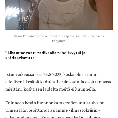
Saana Pohjonen piti oikeudessa todistajanlausunnon. Kuva: Saana
Pohjonen.
"Aikamme vaatii radikaalia rehellisyyttä ja
solidaarisuutta"
Istuin oikeussalissa 25.8.2022, koska olin istunut
edellisenä kesänä kadulla. Istuin kadulla osoittamassa
mieltäni, koska sen laidalta meitä ei kuunnella.
Kuluneen kesän luonnonkatastrofien uutistulva on
viimeistään osoittanut asiamme - ilmastokriisin -
vakavuuden myös Euroopassa, vaikkakin tuhoisat