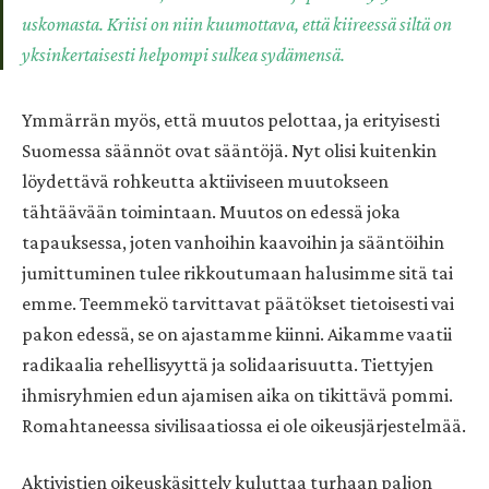
uskomasta. Kriisi on niin kuumottava, että kiireessä siltä on
yksinkertaisesti helpompi sulkea sydämensä.
Ymmärrän myös, että muutos pelottaa, ja erityisesti
Suomessa säännöt ovat sääntöjä. Nyt olisi kuitenkin
löydettävä rohkeutta aktiiviseen muutokseen
tähtäävään toimintaan. Muutos on edessä joka
tapauksessa, joten vanhoihin kaavoihin ja sääntöihin
jumittuminen tulee rikkoutumaan halusimme sitä tai
emme. Teemmekö tarvittavat päätökset tietoisesti vai
pakon edessä, se on ajastamme kiinni. Aikamme vaatii
radikaalia rehellisyyttä ja solidaarisuutta. Tiettyjen
ihmisryhmien edun ajamisen aika on tikittävä pommi.
Romahtaneessa sivilisaatiossa ei ole oikeusjärjestelmää.
Aktivistien oikeuskäsittely kuluttaa turhaan paljon