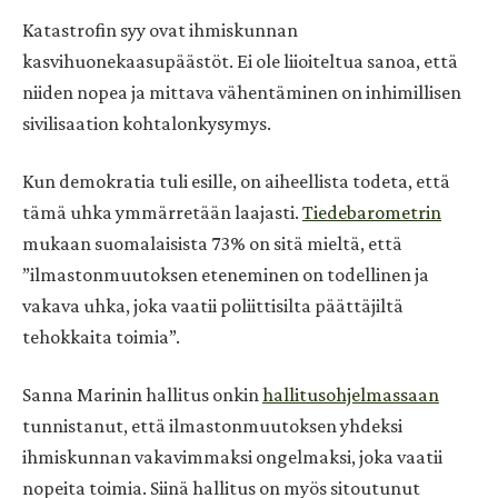
Katastrofin syy ovat ihmiskunnan
kasvihuonekaasupäästöt. Ei ole liioiteltua sanoa, että
niiden nopea ja mittava vähentäminen on inhimillisen
sivilisaation kohtalonkysymys.
Kun demokratia tuli esille, on aiheellista todeta, että
tämä uhka ymmärretään laajasti.
Tiedebarometrin
mukaan suomalaisista 73% on sitä mieltä, että
”ilmastonmuutoksen eteneminen on todellinen ja
vakava uhka, joka vaatii poliittisilta päättäjiltä
tehokkaita toimia”.
Sanna Marinin hallitus onkin
hallitusohjelmassaan
tunnistanut, että ilmastonmuutoksen yhdeksi
ihmiskunnan vakavimmaksi ongelmaksi, joka vaatii
nopeita toimia. Siinä hallitus on myös sitoutunut