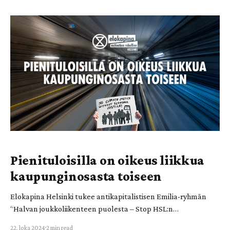
päähänpistosta. Pyrkimys jatkaa vuosikymmenten
kansainvälistä liikettä, jolla elämälle välttämätön vesi
kaapattaisiin voitonteon välineeksi. Samalla teksti avaa
maailmanlaajuisten liikkeiden kamppailua tämän
peruselinehdon puolesta. Teksti: Olli-Pekka Haavisto Viime
aikoina
Pienituloisilla on oikeus liikkua
kaupunginosasta toiseen
Elokapina Helsinki tukee antikapitalistisen Emilia-ryhmän
“Halvan joukkoliikenteen puolesta – Stop HSL:n
korotuksille!” -mielenosoitusta. Mielenosoitus järjestetään
22. loka 2024
2 min read