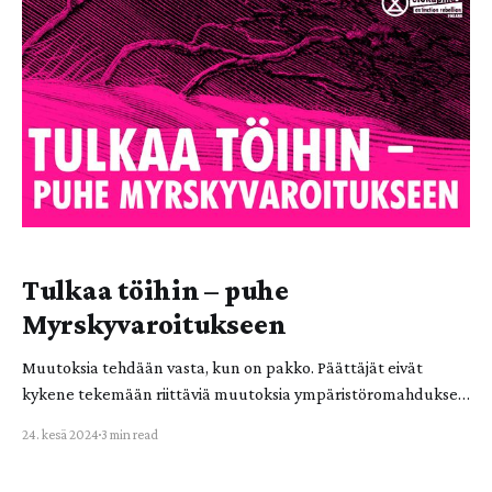
enemmän kuin
Tulkaa töihin – puhe
Myrskyvaroitukseen
Muutoksia tehdään vasta, kun on pakko. Päättäjät eivät
kykene tekemään riittäviä muutoksia ympäristöromahduksen
pysäyttämiseksi, tai edes sen hillitsemiseksi. Muutoksia
24. kesä 2024
3 min read
tehdään vasta silloin, kun poliittinen paine kasvaa niin
suureksi, että sitä ei ole mahdollista sivuuttaa. Poliitikkoja