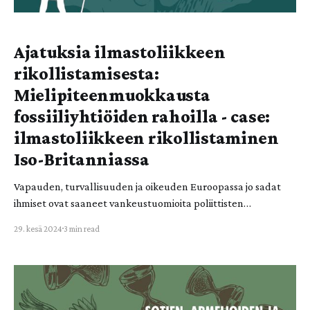
Ajatuksia ilmastoliikkeen
rikollistamisesta:
Mielipiteenmuokkausta
fossiiliyhtiöiden rahoilla - case:
ilmastoliikkeen rikollistaminen
Iso-Britanniassa
Vapauden, turvallisuuden ja oikeuden Euroopassa jo sadat
ihmiset ovat saaneet vankeustuomioita poliittisten
perusoikeuksiensa käyttämisestä. Ilmastoliikkeen
29. kesä 2024
3 min read
rikollistaminen on vähiten huomiota saanut salaliitto
maailmassa. Kerron kohta miksi. Ennen kuin hyppään
fossiilisuhmuroinnin syvään päätyyn, on syytä määritellä
rikollistaminen. Tiiviisti ilmaistuna rikollistaminen
(englanniksi "criminalization") on prosessi, jolla jostain