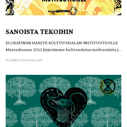
SANOISTA TEKOIHIN
ELOKAPINAN HAASTE KULTTUURIALAN INSTITUUTIOILLE
Marraskuussa 2023 järjestimme kulttuurialan instituutioita ja
aktivisteja yhteentuovan paneelikeskustelun otsikolla
14. helmi 2024
4 min read
"Toimijuuden uudelleen kuvittelun ilta" yhteistyössä
Ateneumin kanssa. Elokapinan edustajien lisäksi paneelissa
keskustelivat Ateneumin johtaja Marja Sakari,
Kansallisteatterin johtaja Mika Myllyaho, HKO:n intendentti
Aleksi Malmberg, Koneen Säätiön tiede- ja taiderahoituksen
johtaja Kalle Korhonen sekä Taideyliopiston rehtori