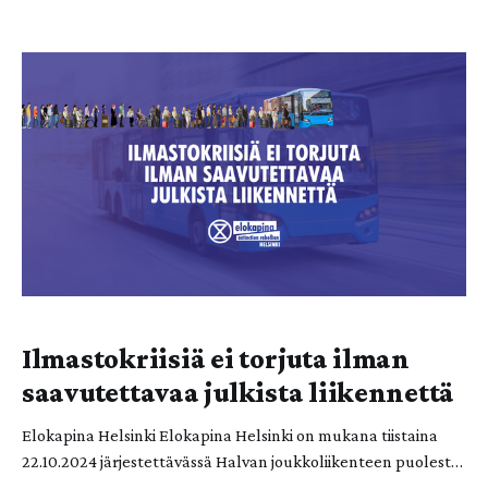
22.10. klo 16–17.30 Helsingissä. Yksi Elokapinan keskeisistä
vaatimuksista on ekologisen jälleenrakennuksen
toteuttaminen oikeudenmukaisesti. Tarkemmin sanottuna
Elokapina vaatii, että “köyhien, pienituloisten [...]
toimeentuloa on reiluuden ja kriisinkestävyyden nimissä
parannettava”. On siis täysin Elokapinan arvojen
Ilmastokriisiä ei torjuta ilman
saavutettavaa julkista liikennettä
Elokapina Helsinki Elokapina Helsinki on mukana tiistaina
22.10.2024 järjestettävässä Halvan joukkoliikenteen puolesta
– Stop HSL:n korotuksille! -mielenosoituksessa. Liikenteessä