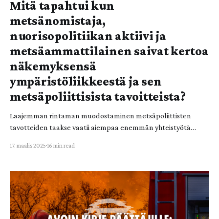
Mitä tapahtui kun
metsänomistaja,
nuorisopolitiikan aktiivi ja
metsäammattilainen saivat kertoa
näkemyksensä
ympäristöliikkeestä ja sen
metsäpoliittisista tavoitteista?
Laajemman rintaman muodostaminen metsäpoliittisten
tavotteiden taakse vaatii aiempaa enemmän yhteistyötä
erilaisten sidosryhmien välillä. Tekstissä käsitellään
17. maalis 2025
16 min read
ympäristöliikkeen ja keskeisten metsäsidosryhmien
lähentymisen esteitä ja niiden ylittämistä. Kirjoitus perustuu
Lusto-hankkeelle tehtyyn haastattelututkimukseen, ja se on
julkaistu myös Koneen säätiön Kaivolla-blogissa. Teksti: Topi-
Matti Heikkola Ympäristöliike tarvitsee liittolaisia
metsäpolitiikassa. Tieteelliset tulokset ovat selvi