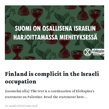
puutteellisen torjunnan aiheuttamiin haittoihin reagoiminen.
Näissä olosuhteissa haluamme lähettää teille tämän kirjeen.
Kirjeen on tarkoitus rohkaista hallitusta toimimaan ilmasto- ja
ympäristöhätätilan vaatimalla tavalla kriisin hillitsemiseksi.
Lisäksi
Finland is complicit in the Israeli
occupation
(suomeksi alla) This text is a continuation of Elokapina's
statement on Palestine. Read the statement here.
Greenwashing the colonial project Despite racist claims that
22. maalis 2024
6 min read
Palestinians had left their land barren until Zionist settlers