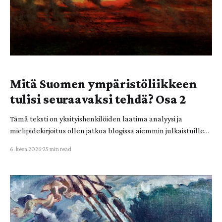
Mitä Suomen ympäristöliikkeen
tulisi seuraavaksi tehdä? Osa 2
Tämä teksti on yksityishenkilöiden laatima analyysi ja
mielipidekirjoitus ollen jatkoa blogissa aiemmin julkaistuille
Lusto-tiedonjalkautusprojektin julkaisuille. Kirjoitus
6. kesä 2026
25 min read
ehdotuksineen ei väitä edustavansa Elokapinan kollektiivista
kantaa. Lue ensin osa 1. Luku 3. Millaisen teorian
yhteiskunnallisen muodonmuutoksen tuottamisesta siis
tarvitsemme? Aiemmin mainitut Rodrigues ja Eden esittävät,
että toimiakseen toisiaan täydentäen ja vastatakseen
tehokkaasti ekokriisin