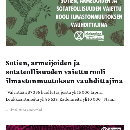
käytöksestä tehdään rikollista. Rikollistamisen tavoite on
Sotien, armeijoiden ja
sotateollisuuden vaiettu rooli
ilmastonmuutoksen vauhdittajina
"Vähintään 37 396 kuollutta, joista yli 15 000 lapsia.
Loukkaantuneita yli 85 523. Kadonneita yli 10 000." Näin
raportoi AlJazeeran visuaalisen tarinankerronnan tiimi AjLabs
28. kesä 2024
4 min read
19.6.2024 Israelin hyökkäyksen seurauksia Gazassa1. Lukuja on
vaikea ymmärtää, samoin sitä, miten kansanmurhan
annetaan yhä vain jatkua. Vähintään 37 369 kuollutta on