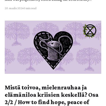
through the terrorizing, expulsion, and killing of the native
20. maalis 2024
5 min read
population, first by Zionist settlers aided by the colonial
administration and paramilitary groups and later through the
bloody establishment of the state of Israel. Modern
Mistä toivoa, mielenrauhaa ja
elämäniloa kriisien keskellä? Osa
2/2 / How to find hope, peace of