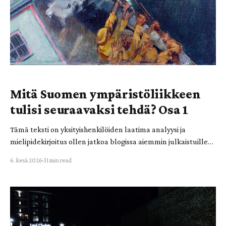
Mitä Suomen ympäristöliikkeen
tulisi seuraavaksi tehdä? Osa 1
Tämä teksti on yksityishenkilöiden laatima analyysi ja
mielipidekirjoitus ollen jatkoa blogissa aiemmin julkaistuille
Lusto-tiedonjalkautusprojektin julkaisuille. Kirjoitus
6. kesä 2026
31 min read
ehdotuksineen ei väitä edustavansa Elokapinan kollektiivista
kantaa. Johdanto nykyhetkeen Vuoden 2026 alkupuoliskolla
meiltä suomalaisessa ympäristöliikkeessä puuttuu tarvittava
liikevoima uusille laajoille läpimurroille ilmasto- ja
ympäristöpolitiikassa. Käynnissä ei ole hetkeen ollut sellaista