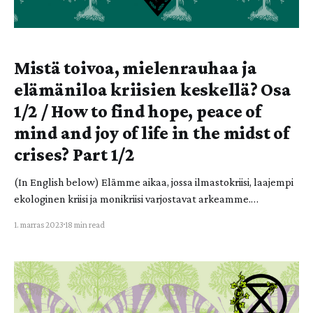
Mistä toivoa, mielenrauhaa ja
elämäniloa kriisien keskellä? Osa
1/2 / How to find hope, peace of
mind and joy of life in the midst of
crises? Part 1/2
(In English below) Elämme aikaa, jossa ilmastokriisi, laajempi
ekologinen kriisi ja monikriisi varjostavat arkeamme.
Synkkenevien uutisten edessä meillä kaikilla voi olla
1. marras 2023
18 min read
haasteita jaksamisen kanssa. Mistä siis toivoa ja toimintakykyä?
Edellisessä kirjoituksessani käsittelin tunteiden merkitystä
ekologisen kriisin ratkaisemisessa. Tähän kirjoitukseen kokosin
asiaa tuntevilta kirjoittajilta vinkkejä ja näkökulmia, joista voi
saada toivoa,