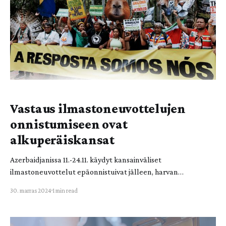
Vastaus ilmastoneuvottelujen
onnistumiseen ovat
alkuperäiskansat
Azerbaidjanissa 11.-24.11. käydyt kansainväliset
ilmastoneuvottelut epäonnistuivat jälleen, harvan
yllätykseksi. Elokapinan neljänteen vaatimukseen,
30. marras 2024
1 min read
oikeudenmukaiseen muutokseen, liittyvä ilmastorahoitus jäi
aivan liian pieneksi ja velkapainotteiseksi: 300 miljardia
vuodessa ei riitä, kun vähintään 1 biljoona velkavapaata