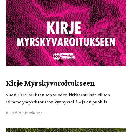
ohjaavat aina näköpiirissä odottavat seuraavat vaalit, mikä
johtaa lyhytnäköisiin päätöksiin – sellaisiin, jotka eivät kerta
kaikkiaan
Kirje Myrskyvaroitukseen
Vuosi 2024. Muistan sen vuoden kirkkaasti kuin eilisen.
Olimme ympäristötuhon kynnyksellä – ja eri puolilla
maapalloa ympäristötuho oli jo täyttä todellisuutta.
10. kesä 2024
4 min read
Pahimman mittaluokan ympäristöromahdus oli silti edelleen
estettävissä. Tiesimme, että meidän oli pelastettava
planeetta ja että meillä oli kaikki tarvittava teknologia siihen.