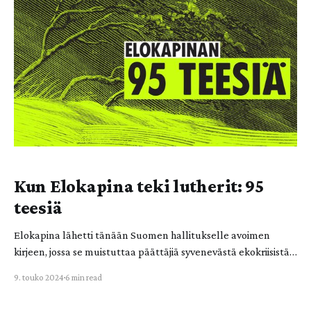
Mutta ihmiset olivat peloissaan. He sanoivat, että se oli
Kun Elokapina teki lutherit: 95
teesiä
Elokapina lähetti tänään Suomen hallitukselle avoimen
kirjeen, jossa se muistuttaa päättäjiä syvenevästä ekokriisistä
ja rohkaisee toimimaan ilmasto- ja ympäristöhätätilan
9. touko 2024
6 min read
edellyttämällä tavalla. Samaan aikaan Elokapinan aktivistit
naulasivat teesejä nähtäville kaupungintalojen ja