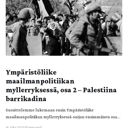
Tilastokeskuksen mukaan kaivostoiminta ja louhinta
tuottavat Suomen jätteiden
Ympäristöliike
maailmanpolitiikan
myllerryksessä, osa 2 – Palestiina
barrikadina
Suosittelemme lukemaan ensin Ympäristöliike
maailmanpolitiikan myllerryksessä-sarjan ensimmäisen osan.
Tässä toisessa osassa tarkennamme linssimme edessämme
16. loka 2025
10 min read