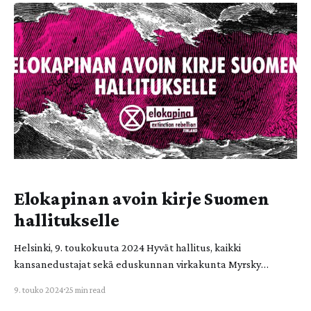
virastotalojen oviin useissa kaupungeissa ympäri Suomen.
Teesit ovat luettavissa kokonaisuudessaan alla.
Informatiivinen mielenilmaus sai inspiraationsa Martti
Lutherin 95 teesistä, jotka
Elokapinan avoin kirje Suomen
hallitukselle
Helsinki, 9. toukokuuta 2024 Hyvät hallitus, kaikki
kansanedustajat sekä eduskunnan virkakunta Myrsky
nousee. Aikamme suurimpia haasteita ovat ilmasto- ja
9. touko 2024
25 min read
ympäristökriisin konkreettinen torjunta sekä aiemman