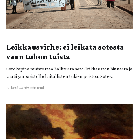
Leikkausvirhe: ei leikata sotesta
vaan tuhon tuista
Sotekapina muistuttaa hallitusta sote-leikkausten hinnasta ja
vaatii ympäristölle haitallisten tukien poistoa. Sote-
leikkaukset ovat valtiolle ja ihmishengelle vaarallinen
19. kesä 2026
5 min read
leikkausvirhe! Ympäristölle haitallisista tuista leikkaaminen
tulee nostaa valtion budjettitarkasteluun. Sotekapinan viime
vuoden aktion jälkipyykki on myös demokratian ja
kansalaisvaikuttamisen kannalta keskeinen. Sotekapina on
Elokapinassa toimivien aktivistien ryhmä, johon kuuluu
laajasti eri sote-alojen osaajia.