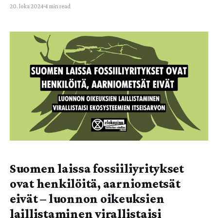
20. loka 2024
4 min read
syntyy Suomessa viidennes, ja EU:ssa jopa neljännes kaikista
kasvihuonekaasupäästöistä. Saavutettavan joukkoliikenteen
tarjoaminen vähentää autoilua ja kuuluu siten tehokkaimpiin
keinoihin ekokriisiä vastaan kamppailussa. Helsingin
elokapinalliset ovat mukana vaatimassa aidosti
saavutettavaa
Suomen laissa fossiiliyritykset
ovat henkilöitä, aarniometsät
eivät – luonnon oikeuksien
laillistaminen virallistaisi