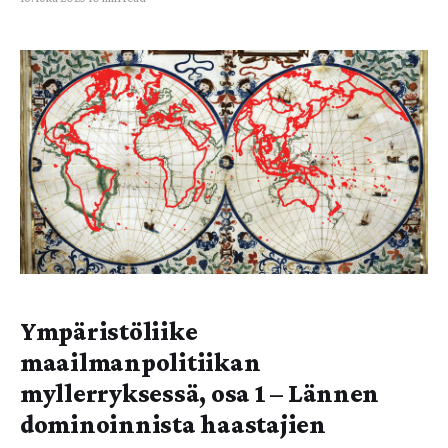
avautuvan globaalin poliittisen myllerryksen yhteen
keskeiseen solmukohtaan, Palestiinaan. Palestiina on nyt
maailmanlaajuisen poliittisen heräämisen eturintamassa
tavalla, joka hakee vertaistaan lähihistoriassa. Solidaarisuus
Palestiinaa kohtaan typistyy kuitenkin usein kysymykseksi
Israelin massiivisista ihmisoikeusloukkauksista ja jatkuv
Ympäristöliike
maailmanpolitiikan
myllerryksessä, osa 1 – Lännen
dominoinnista haastajien