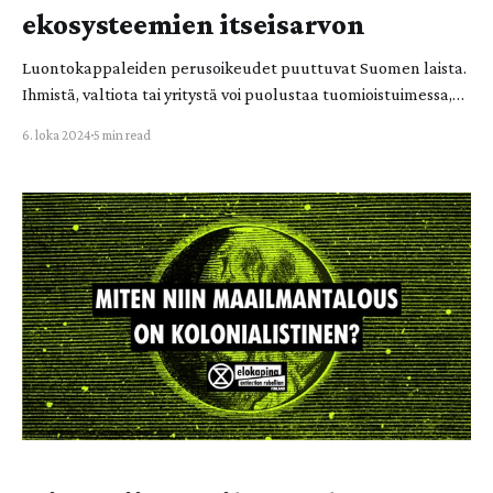
ekosysteemien itseisarvon
Luontokappaleiden perusoikeudet puuttuvat Suomen laista.
Ihmistä, valtiota tai yritystä voi puolustaa tuomioistuimessa,
jokea, suota tai metsää ei. Siinä missä ihmiset ja jopa yritykset
6. loka 2024
5 min read
ovat laillisin termein oikeustoimikelpoisia henkilöitä, luontoa
ja muunlajisia eläimiä ei sellaisiksi tunnisteta – muilla
olennoilla ei ole laillista oikeutta olemassaoloon ja
loukkaamattomuuteen. Elokapina puolustaa kaikkien
olentojen oikeutta elämään,