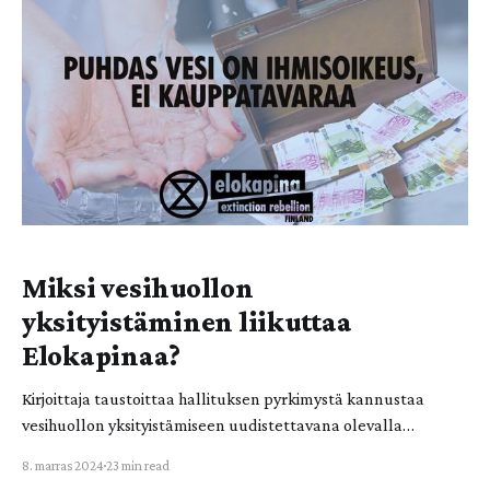
ilmastorahoitusta tarvittaisiin vuosittain. Näin globaalin
pohjoisen rikkaat valtiot, joihin Suomikin lukeutuu, eivät
edelleenkään ala maksaa vuosikymmenten
Miksi vesihuollon
yksityistäminen liikuttaa
Elokapinaa?
Kirjoittaja taustoittaa hallituksen pyrkimystä kannustaa
vesihuollon yksityistämiseen uudistettavana olevalla
vesihuoltolailla. Kirjoitus asettaa lainvalmistelun
8. marras 2024
23 min read
kontekstiinsa ja näyttää, ettei kyse ole vain nykyhallituksen