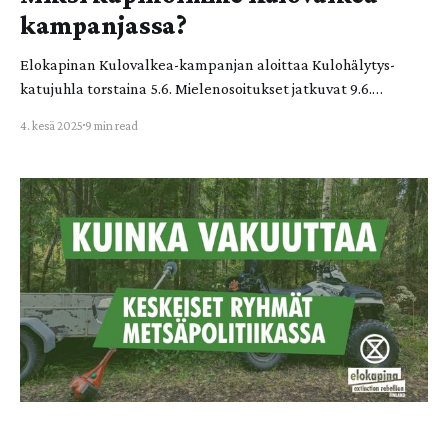
kampanjassa?
Elokapinan Kulovalkea-kampanjan aloittaa Kulohälytys-
katujuhla torstaina 5.6. Mielenosoitukset jatkuvat 9.6.
Elokapinan vaatimukset Suomen hallitukselle ovat: 1.
4. kesä 2025
9 min read
Leikataan tuhon tuista, ei tulevaisuudesta! Kaikilla tulee olla
oikeus toimeentuloon, sote-palveluihin, koulutukseen ja
kulttuuriin. Leikkaukset on kohdistettava neljän miljardin
suuruisiin ympäristölle ja ilmastolle haitallisiin tukiin. 2.
Ilmastolaista ei peruuteta! Ilmastokatastrofi kiihtyy – emme
voi