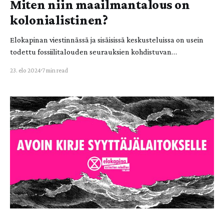
Miten niin maailmantalous on
kolonialistinen?
Elokapinan viestinnässä ja sisäisissä keskusteluissa on usein
todettu fossiilitalouden seurauksien kohdistuvan
voimakkaimmin niihin, jotka vähiten ovat aiheuttaneet
23. elo 2024
7 min read
planeetan kuumenemista ja ilmastojärjestelmän
nyrjähtämistä erityisesti historiallisesti tarkastellen. Kyse on
alkuperäiskansoista ja niin sanotuista kolmannen maailman
maista, joita nykyisin nimitetään hieman epätarkasti
globaaliksi eteläksi. Nälkä, väestön heikot elinolosuhteet ja
heikentyvä ympäristö eivät ole