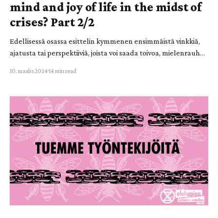
mind and joy of life in the midst of
crises? Part 2/2
Edellisessä osassa esittelin kymmenen ensimmäistä vinkkiä,
ajatusta tai perspektiiviä, joista voi saada toivoa, mielenrauhaa
ja voimavaroja eskaloituvien kriisien aikakauden keskellä.
10. maalis 2024
14 min read
Tästä kirjoituksesta saat vielä yhdeksän vinkkiä lisää
työkalupakkiisi. Vinkit on kerätty kolmesta teoksesta: Panu
Pihkalan Päin helvettiä?: Ympäristöahdistus ja toivo (2017),
Joanna Macyn ja Chris Johnstonen Active hope: How to