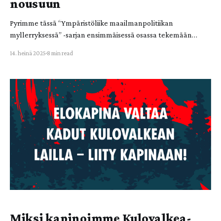
nousuun
Pyrimme tässä “Ympäristöliike maailmanpolitiikan
myllerryksessä” -sarjan ensimmäisessä osassa tekemään
huomioita päivittäisen pintaväreilyn taustalla jylläävistä
14. heinä 2025
8 min read
muutoksista ja viime vuosikymmeniltä perinnöksi
saamistamme kriiseistä. Erityisesti ilmasto- ja
ympäristöliikkeen näkökulmasta maailmaa tarkasteleva
teksti pohtii myös Euroopan muuttuvaa roolia globaalien
ongelmien ristiaallokossa. Pureudumme sarjan seuraavissa
osissa kriisiytyneen tilanteen kahteen solmukohtaan
Ukrainassa ja Palestiina
Miksi kapinoimme Kulovalkea-