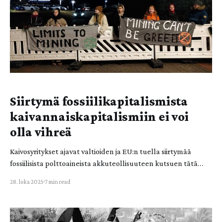
momentumia ja keskinäisen o
Siirtymä fossiilikapitalismista
kaivannaiskapitalismiin ei voi
olla vihreä
Kaivosyritykset ajavat valtioiden ja EU:n tuella siirtymää
fossiilisista polttoaineista akkuteollisuuteen kutsuen tätä
vihreäksi siirtymäksi. Teollisuudenalaa, joka tuhoaa luonnon-
28. loka 2025
7 min read
ja kulttuuriympäristöjä, vaarantaa ihmisten ja muunlajisten
eläinten terveyden ja tuottaa nopeasti tuotannon aikana ja
sen jälkeen valtavia määriä jätettä, ei voi kutsua vihreäksi.