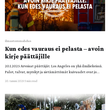
ilmastoromahdus
Kun edes vauraus ei pelasta – avoin
kirje päättäjille
20.1.2025 Arvoisat päättäjät. Los Angeles on yhä ilmiliekeissä.
Palot, tulvat, myrskyt ja sietämättömät kuivuudet ovat jo
pitkään riivanneet suurta osaa maapallosta. Viimeistään nyt,
20. tammi 2025
3 min read
kun Hollywood-tähtien kodit palavat, on
ennennäkemättömän selkeää, etteivät edes valta ja vauraus
säästä ketään. Ilmastoromahdus uhkaa koko ihmis- ja muuta
eliökuntaa. Niinpä painotamme taas kerran