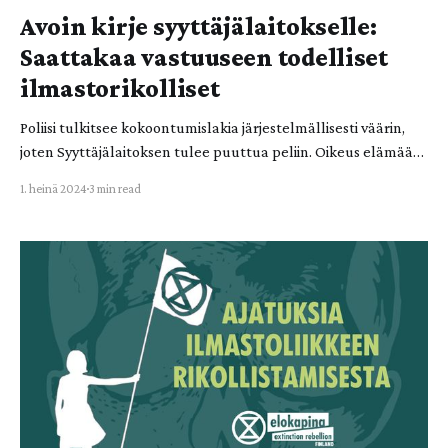
Avoin kirje syyttäjälaitokselle:
Saattakaa vastuuseen todelliset
ilmastorikolliset
Poliisi tulkitsee kokoontumislakia järjestelmällisesti väärin,
joten Syyttäjälaitoksen tulee puuttua peliin. Oikeus elämään
ja terveelliseen ympäristöön on turvattava saattamalla
1. heinä 2024
3 min read
todelliset ilmastorikolliset, kuten Petteri Orpon hallitus,
vastuuseen. Jo yli kaksi tuhatta ihmistä on osallistunut
Elokapinan kahteen ensimmäiseen Myrskyvaroitus-
mielenosoitukseen. Osallistujat