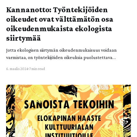
Kannanotto: Työntekijöiden
oikeudet ovat välttämätön osa
oikeudenmukaista ekologista
siirtymää
Jotta ekologisen siirtymän oikeudenmukaisuus voidaan
varmistaa, on työntekijöiden oikeuksia puolustettava
määrätietoisesti. Siksi Elokapina tukee työntekijöitä heidän
6. maalis 2024
7 min read
kamppailussaan omien oikeuksiensa puolesta. (In English
below) Tutkijoiden viesti on selvä: maapallon elämää
ylläpitävät järjestelmät ovat romahtamispisteessä. Niiden
pelastamiseksi tarvitaan järjestelmämuutos, joka läpäisee
kaikki yhteiskunnan sektorit. Ekologisen kriisin juurisyitä ovat
vallitseva talousjärjestelmä ja sen