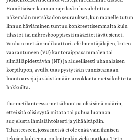
Hömötiaisen kannan raju lasku havahduttaa
näkemään metsäkadon seuraukset, kun monelle tutun
linnun häviäminen tuntuu konkreettisemmalta kuin
tilastot tai mikroskooppisesti määritettävät sienet.
Vanhan metsän indikaattori- eli ilmentäjälajien, kuten
vaarantuneen (VU) kantoraippasammalen tai
silmälläpidettävän (NT) ja alueellisesti uhanalaisen
korpilupon, avulla taas pystytään tunnistamaan
luontoarvoja ja säästämään arvokkaita metsäkohteita
hakkuilta.
Ihannetilanteessa metsäluontoa olisi siinä määrin,
ettei sitä olisi syytä mitata tai puhua luonnon
suojelusta ihmislähtöisesti ja ylhäältäpäin.
Tilanteeseen, jossa metsä ei ole enää vain ihmisen
tekojen kohteena, on kuitenkin vielä matkaa. Tieto