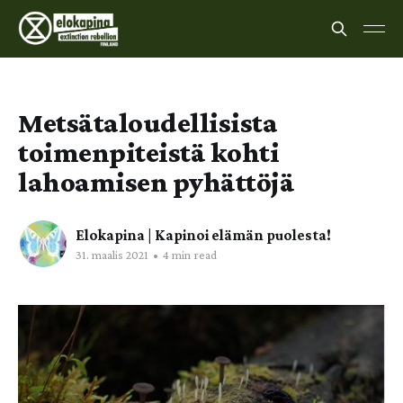
Metsätaloudellisista
toimenpiteistä kohti
lahoamisen pyhättöjä
Elokapina | Kapinoi elämän puolesta!
31. maalis 2021
•
4 min read