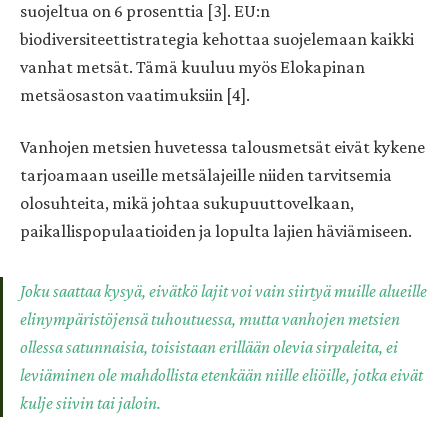
suojeltua on 6 prosenttia [3]. EU:n
biodiversiteettistrategia kehottaa suojelemaan kaikki
vanhat metsät. Tämä kuuluu myös Elokapinan
metsäosaston vaatimuksiin [4].
Vanhojen metsien huvetessa talousmetsät eivät kykene
tarjoamaan useille metsälajeille niiden tarvitsemia
olosuhteita, mikä johtaa sukupuuttovelkaan,
paikallispopulaatioiden ja lopulta lajien häviämiseen.
Joku saattaa kysyä, eivätkö lajit voi vain siirtyä muille alueille
elinympäristöjensä tuhoutuessa, mutta vanhojen metsien
ollessa satunnaisia, toisistaan erillään olevia sirpaleita, ei
leviäminen ole mahdollista etenkään niille eliöille, jotka eivät
kulje siivin tai jaloin.