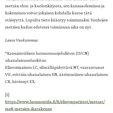
metsän elon- ja kuolonkirjosta, sen kanssaoleminen ja
kokeminen voivat jokaisen kohdalla kuroa tätä
etäisyyttä. Lopulta tieto kääntyy toiminnaksi. Vanhojen
metsien kadon edetessä toiminnan aika on nyt.
Laura Vuoksenmaa
*Kansainvälisen luonnonsuojeluliiton (IUCN)
uhanalaisuusluokitus:
Elinvoimainen LC, silmälläpidettävä NT, vaarantunut
VU, erittäin uhanalainen EN, äärimmäisen uhanalainen
CR, hävinnyt EX.
[1]
https://www.luonnontila.fi/fi/elinymparistot/metsat/
me8-metsien-ikarakenne